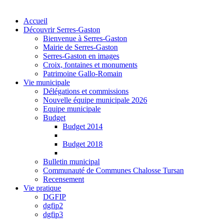
Accueil
Découvrir Serres-Gaston
Bienvenue à Serres-Gaston
Mairie de Serres-Gaston
Serres-Gaston en images
Croix, fontaines et monuments
Patrimoine Gallo-Romain
Vie municipale
Délégations et commissions
Nouvelle équipe municipale 2026
Equipe municipale
Budget
Budget 2014
Budget 2018
Bulletin municipal
Communauté de Communes Chalosse Tursan
Recensement
Vie pratique
DGFIP
dgfip2
dgfip3