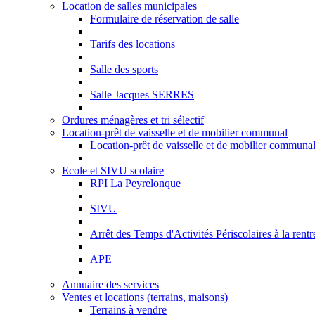
Location de salles municipales
Formulaire de réservation de salle
Tarifs des locations
Salle des sports
Salle Jacques SERRES
Ordures ménagères et tri sélectif
Location-prêt de vaisselle et de mobilier communal
Location-prêt de vaisselle et de mobilier communa
Ecole et SIVU scolaire
RPI La Peyrelonque
SIVU
Arrêt des Temps d'Activités Périscolaires à la ren
APE
Annuaire des services
Ventes et locations (terrains, maisons)
Terrains à vendre