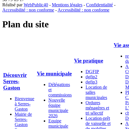
Réalisé par
WebPublic40
-
Mentions légales
-
Confidentialité
-
Accessibilité : non conforme
-
Accessibilité : non conforme
Plan du site
Vie as
re
Vie pratique
d
A
DGFIP
C
Vie municipale
Découvrir
dgfip2
D
Serres-
dgfip3
D
Délégations
Gaston
Location de
M
et
salles
P
commissions
municipales
C
Bienvenue
Nouvelle
Ordures
P
à Serres-
équipe
ménagères et
L
Gaston
municipale
tri sélectif
c
Mairie de
2026
Location-prêt
D
Serres-
Equipe
de vaisselle et
A
Gaston
municipale
de mobilier
Se