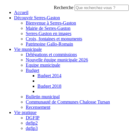
Recherche
Accueil
Découvrir Serres-Gaston
Bienvenue à Serres-Gaston
Mairie de Serres-Gaston
Serres-Gaston en images
Croix, fontaines et monuments
Patrimoine Gallo-Romain
Vie municipale
Délégations et commissions
Nouvelle équipe municipale 2026
Equipe municipale
Budget
Budget 2014
Budget 2018
Bulletin municipal
Communauté de Communes Chalosse Tursan
Recensement
Vie pratique
DGFIP
dgfip2
dgfip3